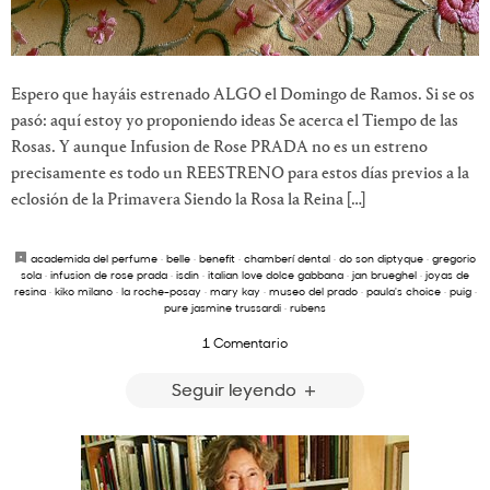
Espero que hayáis estrenado ALGO el Domingo de Ramos. Si se os
pasó: aquí estoy yo proponiendo ideas Se acerca el Tiempo de las
Rosas. Y aunque Infusion de Rose PRADA no es un estreno
precisamente es todo un REESTRENO para estos días previos a la
eclosión de la Primavera Siendo la Rosa la Reina […]
academida del perfume
·
belle
·
benefit
·
chamberí dental
·
do son diptyque
·
gregorio
sola
·
infusion de rose prada
·
isdin
·
italian love dolce gabbana
·
jan brueghel
·
joyas de
resina
·
kiko milano
·
la roche-posay
·
mary kay
·
museo del prado
·
paula's choice
·
puig
·
pure jasmine trussardi
·
rubens
1 Comentario
Seguir leyendo