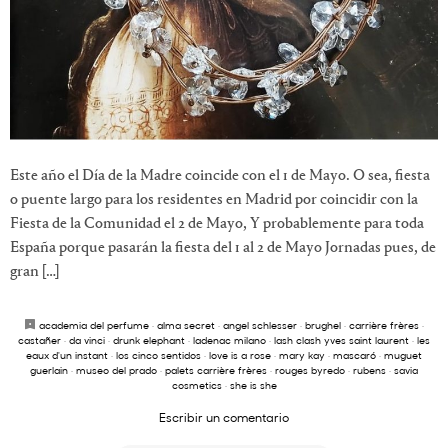
Este año el Día de la Madre coincide con el 1 de Mayo. O sea, fiesta
o puente largo para los residentes en Madrid por coincidir con la
Fiesta de la Comunidad el 2 de Mayo, Y probablemente para toda
España porque pasarán la fiesta del 1 al 2 de Mayo Jornadas pues, de
gran […]
academia del perfume
·
alma secret
·
angel schlesser
·
brughel
·
carrière frères
·
castañer
·
da vinci
·
drunk elephant
·
ladenac milano
·
lash clash yves saint laurent
·
les
eaux d'un instant
·
los cinco sentidos
·
love is a rose
·
mary kay
·
mascaró
·
muguet
guerlain
·
museo del prado
·
palets carrière frères
·
rouges byredo
·
rubens
·
savia
cosmetics
·
she is she
Escribir un comentario