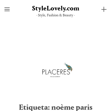
StyleLovely.com
· Style, Fashion & Beauty ·
Saltar
al
contenido
Etiqueta:
noème paris