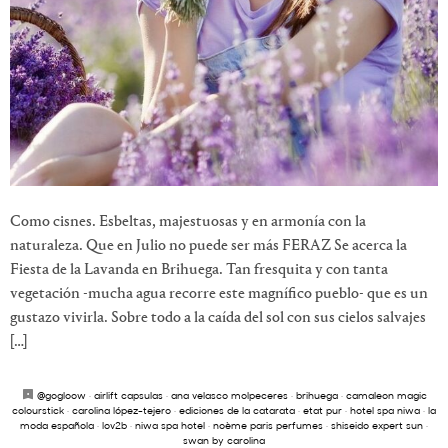
Como cisnes. Esbeltas, majestuosas y en armonía con la
naturaleza. Que en Julio no puede ser más FERAZ Se acerca la
Fiesta de la Lavanda en Brihuega. Tan fresquita y con tanta
vegetación -mucha agua recorre este magnífico pueblo- que es un
gustazo vivirla. Sobre todo a la caída del sol con sus cielos salvajes
[…]
@gogloow
·
airlift capsulas
·
ana velasco molpeceres
·
brihuega
·
camaleon magic
colourstick
·
carolina lópez-tejero
·
ediciones de la catarata
·
etat pur
·
hotel spa niwa
·
la
moda española
·
lov2b
·
niwa spa hotel
·
noème paris perfumes
·
shiseido expert sun
·
swan by carolina