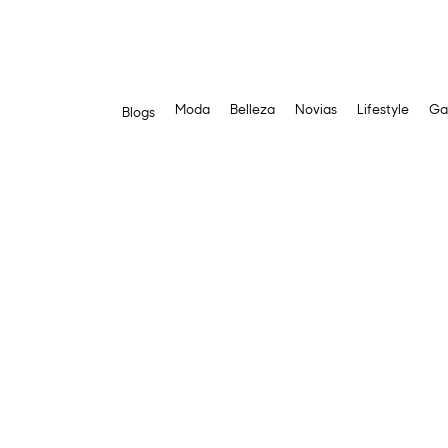
Moda
Belleza
Novias
Lifestyle
Ga
Blogs
Saltar
al
contenido