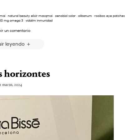
mai
·
natural beauty elixir masqmai
·
oenobiol solar
·
olibanum
·
rooibos eye patches
000 mg omega 3
·
vidalim inmunidad
bir un comentario
ir leyendo
 horizontes
2 marzo, 2024