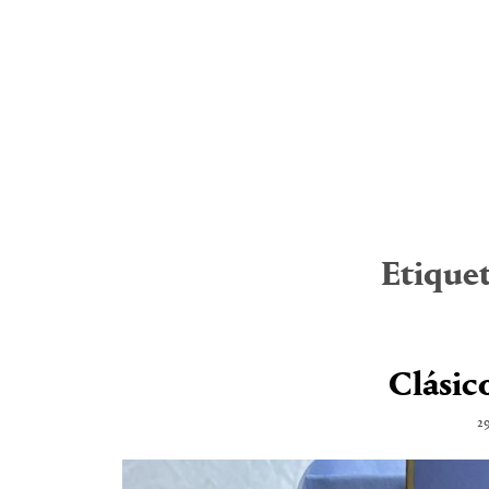
Etique
Clásic
29