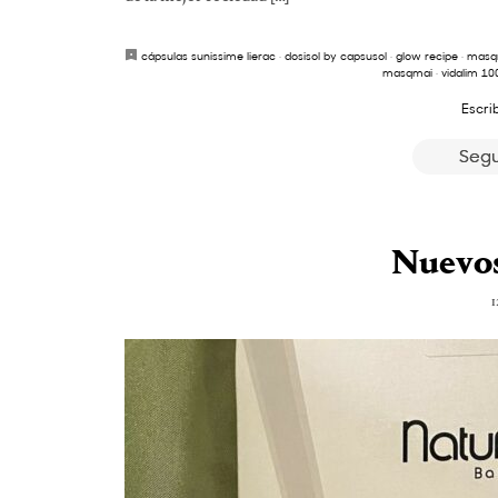
cápsulas sunissime lierac
·
dosisol by capsusol
·
glow recipe
·
masq
masqmai
·
vidalim 1
Escri
Segu
Nuevos
1