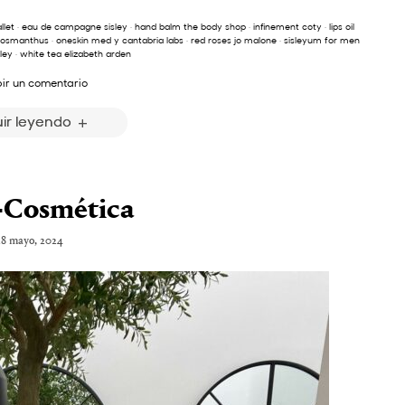
llet
·
eau de campagne sisley
·
hand balm the body shop
·
infinement coty
·
lips oil
 osmanthus
·
oneskin med y cantabria labs
·
red roses jo malone
·
sisleyum for men
sley
·
white tea elizabeth arden
bir un comentario
ir leyendo
-Cosmética
28 mayo, 2024