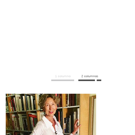
1 columna
2 columnas