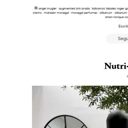
angel mugler
·
augmented skin prada
·
bálsamos labiales roger ga
clarins
·
matador monegal
·
monegal perfumes
·
olibanum
·
olibanum
lotion tonique si
Escri
Segu
Nutri