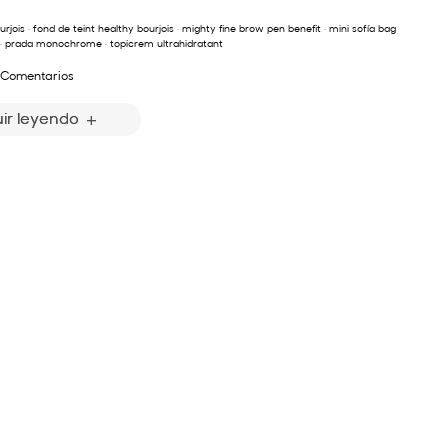
urjois
·
fond de teint healthy bourjois
·
mighty fine brow pen benefit
·
mini sofía bag
·
prada monochrome
·
topicrem ultrahidratant
 Comentarios
ir leyendo