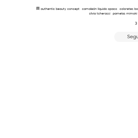
authentic beauty concept
·
camaleón líquido opaco
·
coloretes bo
silvia tcherassi
·
pamelas mimoki
3
Segu