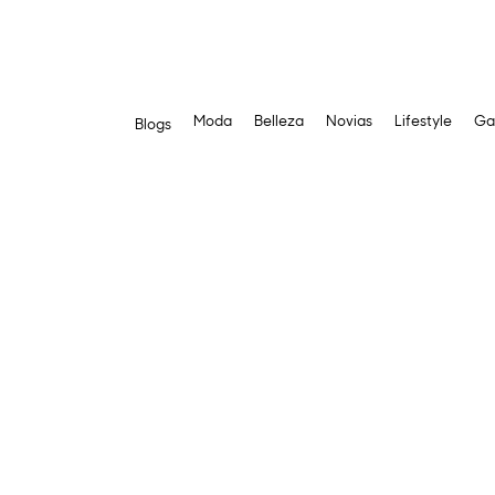
Moda
Belleza
Novias
Lifestyle
Ga
Blogs
Saltar
al
contenido