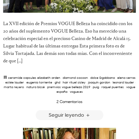
La XVII edición de Premios VOGUE Belleza ha coincidido con los
20 años del suplemento VOGUE Belleza. Eso ha merecido una
celebración especial en el precioso Casino de Madrid de Alcalá 15.
Lugar habitual de las últimas entregas Esta primera foto es de
Silvia Tortajada. Las demás son todas mías. Con el inconveniente
de que […]
ceramide capsules elizabeth arden
·
diamond cocoon
·
dolce &gabbana
·
elena serras
·
estée lauder
·
eugenia torriente
·
ghd
·
hair rituel sisley
·
joaquín gordon
·
leonard lauder
·
marta reyero
·
natura bissé
·
premvios vogue belleza 2019
·
puig
·
raquel puentes
·
vogue
españa
·
vogue.es
2 Comentarios
Seguir leyendo