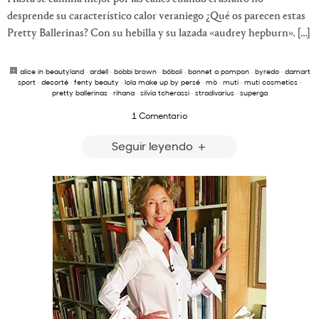
desprende su característico calor veraniego ¿Qué os parecen estas
Pretty Ballerinas? Con su hebilla y su lazada «audrey hepburn». […]
alice in beautyland
·
ardell
·
bobbi brown
·
bóboli
·
bonnet a pompon
·
byredo
·
damart
sport
·
decorté
·
fenty beauty
·
lola make up by persé
·
mò
·
muti
·
muti cosmetics
·
pretty ballerinas
·
rihana
·
silvia tcherassi
·
stradivarius
·
superga
1 Comentario
Seguir leyendo