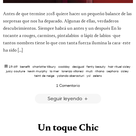
Antes de que termine 2018 quiere hacer un pequeño balance de las
sorpresas que nos ha deparado. Algunas de ellas, verdaderos
descubrimientos. Siempre habrá un antes y un después En lo
tocante a rouges, carmines, pintalabios o lápiz de labios -que
tantos nombres tiene lo que con tanta fuerza ilumina la cara- este
ha sido […]
19-69
·
benefit
·
charlotte tilbury
·
coolday
·
desigual
·
fenty beauty
·
hair rituel sisley
·
juicy couture
·
kevin murphy
·
la mer
·
lorenzo villoresi
·
muti
·
rihana
·
sephora
·
sisley
·
teint de neige
·
yolanda aberasturi
·
ysl
·
zelens
1 Comentario
Seguir leyendo
Un toque Chic