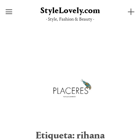
StyleLovely.com
· Style, Fashion & Beauty ·
Saltar
al
contenido
Etiqueta:
rihana