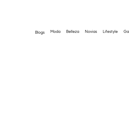
Moda
Belleza
Novias
Lifestyle
Ga
Blogs
Saltar
al
contenido