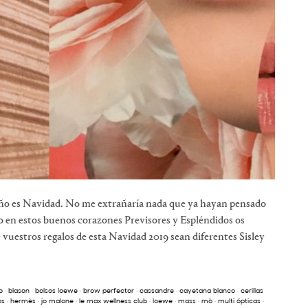
l Año es Navidad. No me extrañaría nada que ya hayan pensado
o en estos buenos corazones Previsores y Espléndidos os
uestros regalos de esta Navidad 2019 sean diferentes Sisley
o
·
blason
·
bolsos loewe
·
brow perfector
·
cassandre
·
cayetana blanco
·
cerillas
os
·
hermès
·
jo malone
·
le max wellness club
·
loewe
·
mass
·
mò
·
multi ópticas
·