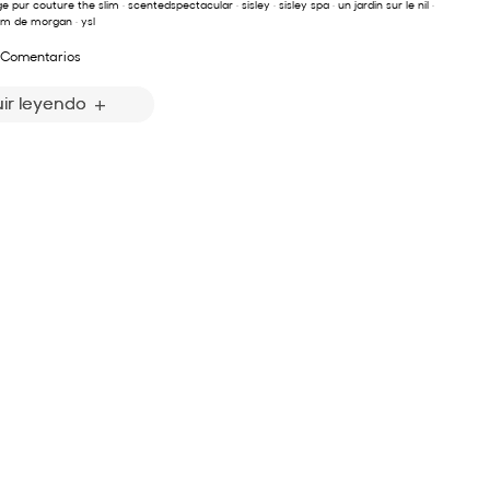
e pur couture the slim
·
scentedspectacular
·
sisley
·
sisley spa
·
un jardin sur le nil
·
iam de morgan
·
ysl
 Comentarios
ir leyendo