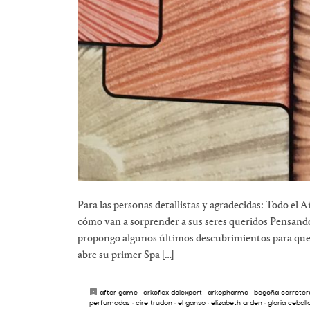
Para las personas detallistas y agradecidas: Todo e
cómo van a sorprender a sus seres queridos Pensand
propongo algunos últimos descubrimientos para que v
abre su primer Spa […]
after game
·
arkoflex dolexpert
·
arkopharma
·
begoña carreter
perfumadas
·
cire trudon
·
el ganso
·
elizabeth arden
·
gloria ceball