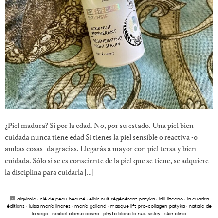
¿Piel madura? Sí por la edad. No, por su estado. Una piel bien
cuidada nunca tiene edad Si tienes la piel sensible o reactiva -o
ambas cosas- da gracias. Llegarás a mayor con piel tersa y bien
cuidada. Sólo si se es consciente de la piel que se tiene, se adquiere
la disciplina para cuidarla […]
alqvimia
·
clé de peau beauté
·
elixir nuit régénérant patyka
·
idili lizcano
·
la cuadra
éditions
·
luisa maría linares
·
maría galland
·
masque lift pro-collagen patyka
·
natalia de
la vega
·
nexbel alonso casno
·
phyto blanc la nuit sisley
·
skin clinic