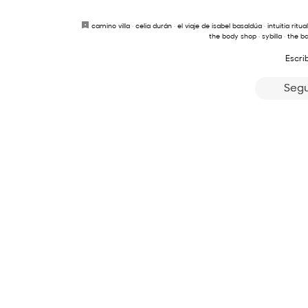
camino villa
·
celia durán
·
el viaje de isabel basaldúa
·
intuitia ritua
the body shop
·
sybilla
·
the b
Escri
Segu