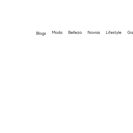
Moda
Belleza
Novias
Lifestyle
Ga
Blogs
Saltar
al
contenido