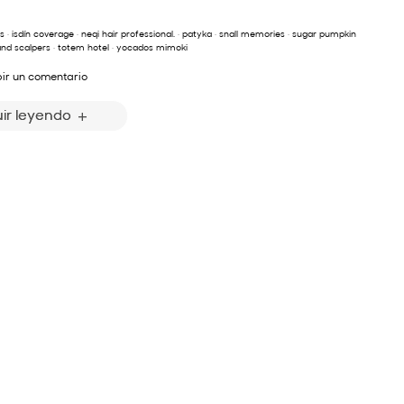
ls
·
isdín coverage
·
neqi hair professional.
·
patyka
·
snall memories
·
sugar pumpkin
and scalpers
·
totem hotel
·
yocados mimoki
bir un comentario
ir leyendo