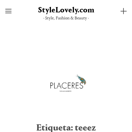
StyleLovely.com
· Style, Fashion & Beauty ·
Saltar
al
contenido
Etiqueta:
teeez