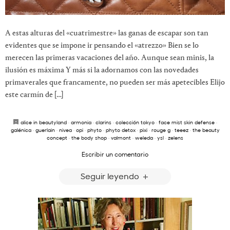
A estas alturas del «cuatrimestre» las ganas de escapar son tan
evidentes que se impone ir pensando el «atrezzo» Bien se lo
merecen las primeras vacaciones del año. Aunque sean minis, la
ilusión es máxima Y más si la adornamos con las novedades
primaverales que francamente, no pueden ser más apetecibles Elijo
este carmín de […]
alice in beautyland
·
armonia
·
clarins
·
colección tokyo
·
face mist skin defense
·
galénica
·
guerlain
·
nivea
·
opi
·
phyto
·
phyto detox
·
pixi
·
rouge g
·
teeez
·
the beauty
concept
·
the body shop
·
valmont
·
weleda
·
ysl
·
zelens
Escribir un comentario
Seguir leyendo