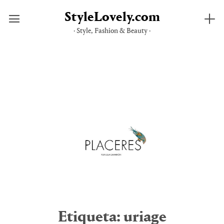
StyleLovely.com
· Style, Fashion & Beauty ·
Saltar
al
contenido
Etiqueta:
uriage