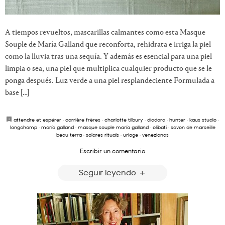
A tiempos revueltos, mascarillas calmantes como esta Masque
Souple de María Galland que reconforta, rehidrata e irriga la piel
como la lluvia tras una sequía. Y además es esencial para una piel
limpia o sea, una piel que multiplica cualquier producto que se le
ponga después. Luz verde a una piel resplandeciente Formulada a
base […]
attendre et espérer
·
carrière frères
·
charlotte tilbury
·
diadora
·
hunter
·
kaus studio
·
longchamp
·
maría galland
·
masque souple maría galland
·
olibati
·
savon de marseille
beau terra
·
solares rituals
·
uriage
·
venezianas
Escribir un comentario
Seguir leyendo