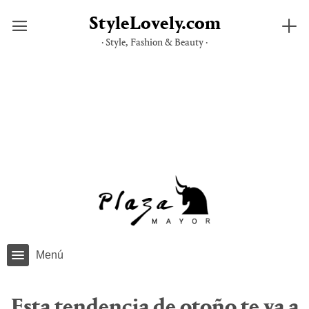
StyleLovely.com
· Style, Fashion & Beauty ·
Saltar
al
contenido
Menú
Esta tendencia de otoño te va a