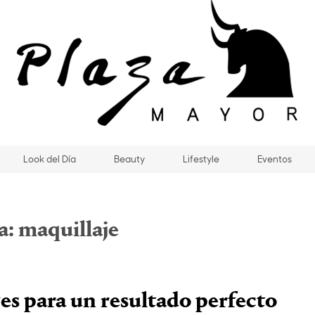
Look del Día
Beauty
Lifestyle
Eventos
a:
maquillaje
ves para un resultado perfecto