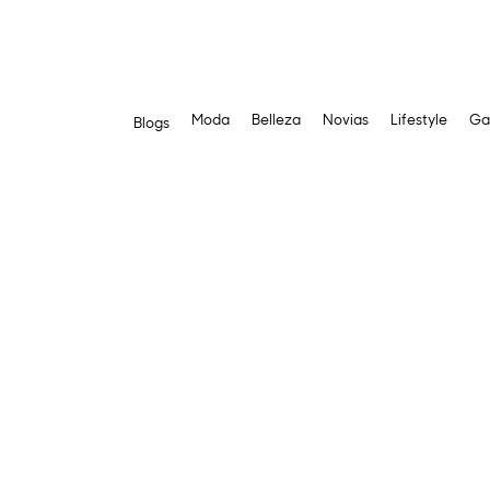
Moda
Belleza
Novias
Lifestyle
Ga
Blogs
Saltar
al
contenido