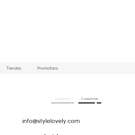
Tiendas
Promofans
1 columna
2 columnas
info@stylelovely.com