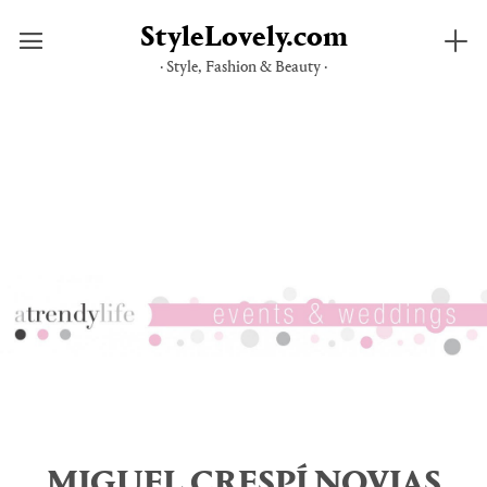
StyleLovely.com
· Style, Fashion & Beauty ·
Saltar
al
contenido
MIGUEL CRESPÍ NOVIAS