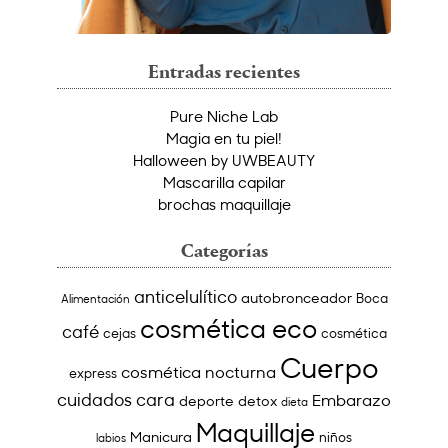
Entradas recientes
Pure Niche Lab
Magia en tu piel!
Halloween by UWBEAUTY
Mascarilla capilar
brochas maquillaje
Categorías
anticelulítico
autobronceador
Boca
Alimentación
cosmética eco
café
cejas
cosmética
Cuerpo
cosmética nocturna
express
cuidados cara
Embarazo
deporte
detox
dieta
Maquillaje
Manicura
niños
labios