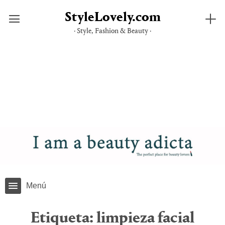
StyleLovely.com
· Style, Fashion & Beauty ·
Saltar
al
contenido
Menú
Etiqueta:
limpieza facial