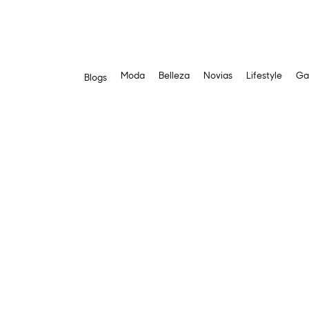
Moda
Belleza
Novias
Lifestyle
Ga
Blogs
Saltar
al
contenido