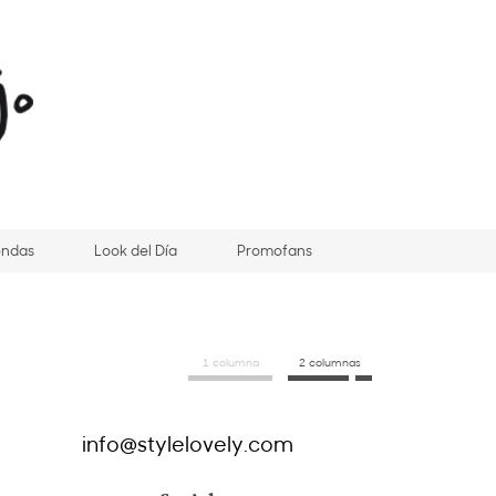
endas
Look del Día
Promofans
1 columna
2 columnas
info@stylelovely.com