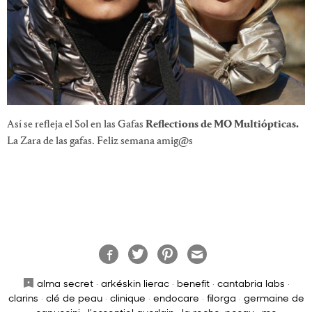
Así se refleja el Sol en las Gafas
Reflections de MO Multiópticas.
La Zara de las gafas. Feliz semana amig@s
alma secret
·
arkéskin lierac
·
benefit
·
cantabria labs
·
clarins
·
clé de peau
·
clinique
·
endocare
·
filorga
·
germaine de