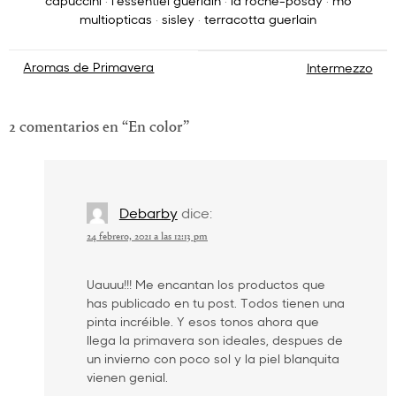
capuccini
·
l'essentiel guerlain
·
la roche-posay
·
mo
multiopticas
·
sisley
·
terracotta guerlain
Navegación
Aromas de Primavera
Intermezzo
de
entradas
2 comentarios en “
En color
”
Debarby
dice:
24 febrero, 2021 a las 12:13 pm
Uauuu!!! Me encantan los productos que
has publicado en tu post. Todos tienen una
pinta incréible. Y esos tonos ahora que
llega la primavera son ideales, despues de
un invierno con poco sol y la piel blanquita
vienen genial.