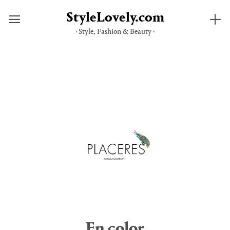
StyleLovely.com
· Style, Fashion & Beauty ·
Saltar
al
contenido
En color