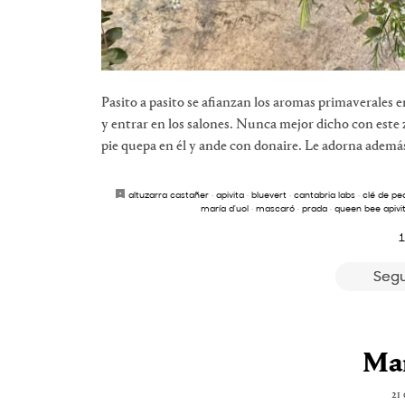
Pasito a pasito se afianzan los aromas primaverales e
y entrar en los salones. Nunca mejor dicho con este
pie quepa en él y ande con donaire. Le adorna además
altuzarra castañer
·
apivita
·
bluevert
·
cantabria labs
·
clé de pe
maría d'uol
·
mascaró
·
prada
·
queen bee apivi
1
Segu
Ma
21