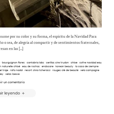
sume por su color y su forma, el espíritu de la Navidad Para
o o sea, de alegría al compartir y de sentimientos fraternales,
esan en las […]
·
bourguignon flores
·
cantabria labs
·
cerillas cire trudon
·
chloe
·
cofre navidad eau
 naturelle chloé
·
eau de rochas
·
endocare
·
korean beauty
·
la casa de siempre
·
l traje
·
rafa nadal
·
resort silvia tcherassi
·
rouges clé de beauté
·
vela campagne
ley
·
velas loewe
bir un comentario
ir leyendo