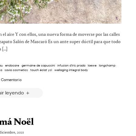
n el aire Y con ellos, una nueva forma de moverse por las calles
 zapato Salón de Mascaró Es un ante super dúctil para que todo
 […]
au
·
endocare
·
germaine de capuccini
·
infusion d'iris prada
·
loewe
·
longchamp
·
ta
·
savia cosmetics
·
touch éclat ysl
·
wellaging integral body
 Comentario
ir leyendo
má Noël
 diciembre, 2021