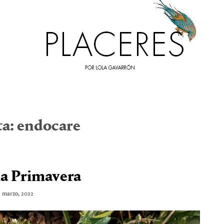
ta:
endocare
la Primavera
1 marzo, 2022