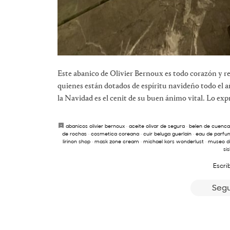
Este abanico de Olivier Bernoux es todo corazón y re
quienes están dotados de espíritu navideño todo el añ
la Navidad es el cenit de su buen ánimo vital. Lo expr
abanicos olivier bernoux
·
aceite olivar de segura
·
belen de cuenca
de rochas
·
cosmetica coreana
·
cuir beluga guerlain
·
eau de parfum
lirinon shop
·
mask zone cream
·
michael kors wonderlust
·
museo de
sis
Escri
Segu