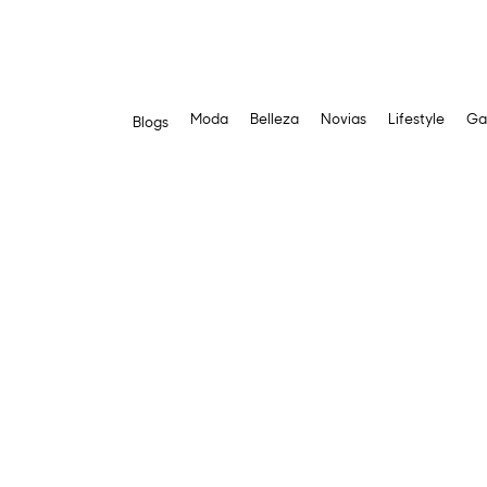
Moda
Belleza
Novias
Lifestyle
Ga
Blogs
Saltar
al
contenido