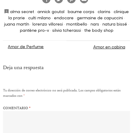
alma secret
·
annick goutal
·
baume corps
·
clarins
·
clinique
la prarie
·
culti milano
·
endocare
·
germaine de capuccini
·
juana martín
·
lorenzo villoresi
·
montibello
·
nars
·
natura bissé
·
pantène pro-v
·
silvia tcherassi
·
the body shop
Navegación
Amor de Perfume
Amor en cabina
de
entradas
Deja una respuesta
Tu dirección de correo electrónico no será publicada.
Los campos obligatorios están
marcados con
*
COMENTARIO
*