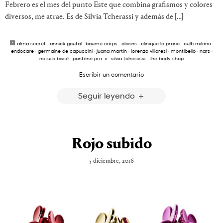
Febrero es el mes del punto Este que combina grafismos y colores
diversos, me atrae. Es de Silvia Tcherassi y además de […]
alma secret
·
annick goutal
·
baume corps
·
clarins
·
clinique la prarie
·
culti milano
·
endocare
·
germaine de capuccini
·
juana martín
·
lorenzo villoresi
·
montibello
·
nars
·
natura bissé
·
pantène pro-v
·
silvia tcherassi
·
the body shop
Escribir un comentario
Seguir leyendo
Rojo subido
5 diciembre, 2016