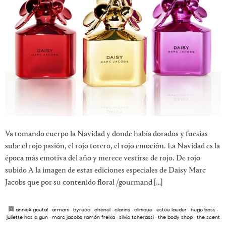
Va tomando cuerpo la Navidad y donde había dorados y fucsias
sube el rojo pasión, el rojo torero, el rojo emoción. La Navidad es la
época más emotiva del año y merece vestirse de rojo. De rojo
subido A la imagen de estas ediciones especiales de Daisy Marc
Jacobs que por su contenido floral /gourmand […]
annick goutal
·
armani
·
byredo
·
chanel
·
clarins
·
clinique
·
estée lauder
·
hugo boss
·
juliette has a gun
·
marc jacobs ramón freixa
·
silvia tcherassi
·
the body shop
·
the scent