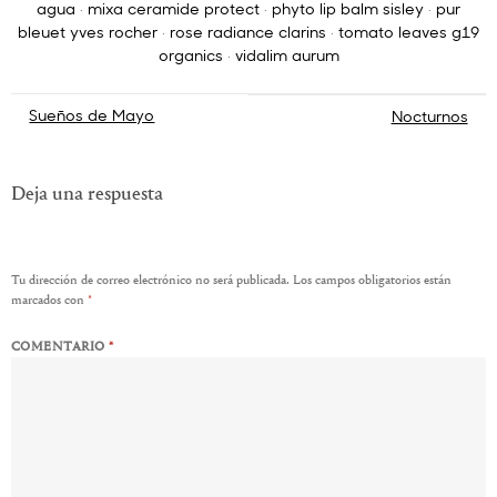
agua
·
mixa ceramide protect
·
phyto lip balm sisley
·
pur
bleuet yves rocher
·
rose radiance clarins
·
tomato leaves g19
organics
·
vidalim aurum
Navegación
Sueños de Mayo
Nocturnos
de
entradas
Deja una respuesta
Tu dirección de correo electrónico no será publicada.
Los campos obligatorios están
marcados con
*
COMENTARIO
*