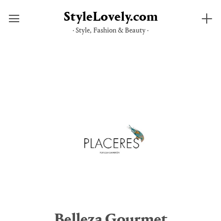
StyleLovely.com
· Style, Fashion & Beauty ·
Saltar
al
contenido
Belleza Gourmet