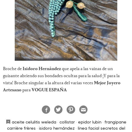
Broche de
Isidoro Hernández
que apela a las vainas de un
guisante abriendo sus bondades ocultas para la salud ¡Y para la
vista! Broche singular a la altura del varias veces
Mejor Joyero
Artesano
para
VOGUE ESPAÑA
aceite celulitis weleda
·
collistar
·
epidor lubin
·
frangipane
carrière frères
·
isidoro hernández
·
linea facial secretos del