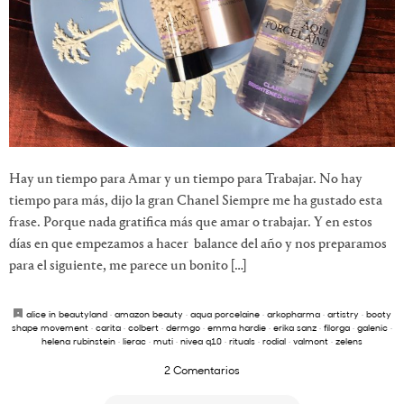
Hay un tiempo para Amar y un tiempo para Trabajar. No hay
tiempo para más, dijo la gran Chanel Siempre me ha gustado esta
frase. Porque nada gratifica más que amar o trabajar. Y en estos
días en que empezamos a hacer balance del año y nos preparamos
para el siguiente, me parece un bonito […]
alice in beautyland
·
amazon beauty
·
aqua porcelaine
·
arkopharma
·
artistry
·
booty
shape movement
·
carita
·
colbert
·
dermgo
·
emma hardie
·
erika sanz
·
filorga
·
galenic
·
helena rubinstein
·
lierac
·
muti
·
nivea q10
·
rituals
·
rodial
·
valmont
·
zelens
2 Comentarios