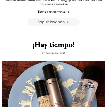
milano
·
marti derm
·
meteoritos
·
montibello
·
nithology
·
pudizia she is she
·
she is she
·
white moss & snowdrop
Escribir un comentario
Seguir leyendo
¡Hay tiempo!
27 noviembre, 2018