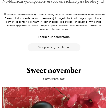
Navidad 2021 -ya disponible- es todo un reclamo para los ojos y […]
alqvimia
·
amazon beauty
·
benefit
·
body sculptor
·
body senses montibello
·
carrière
frères
·
clarins
·
clé de peau
·
cuveé rosé
·
joli rouge brillant
·
joli rouge crayon
·
laurent
perrier
·
lip confort oil shimmer
·
lipliner pencil
·
lipp butter
·
longchamp
·
my clarins
·
natural lip perfector
·
resort
·
roger & gallet
·
shiseido
·
silvia tcherassi
·
terracotta
guerlain
·
the body shop
Escribir un comentario
Seguir leyendo
Sweet november
2 noviembre, 2021