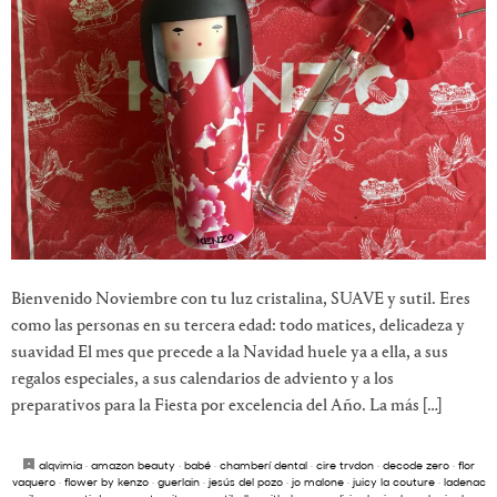
Bienvenido Noviembre con tu luz cristalina, SUAVE y sutil. Eres
como las personas en su tercera edad: todo matices, delicadeza y
suavidad El mes que precede a la Navidad huele ya a ella, a sus
regalos especiales, a sus calendarios de adviento y a los
preparativos para la Fiesta por excelencia del Año. La más […]
alqvimia
·
amazon beauty
·
babé
·
chamberí dental
·
cire trvdon
·
decode zero
·
flor
vaquero
·
flower by kenzo
·
guerlain
·
jesús del pozo
·
jo malone
·
juicy la couture
·
ladenac