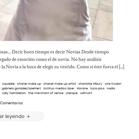
uosas… Decir buen tiempo es decir Novias Desde tiempo
rgado de emoción como el de novia. No hay análisis
la Novia a la hora de elegir su vestido. Como si éste fuera el […]
·
caudalie
·
chanel make up
·
chanel make up artist
·
charlotte tilbury
·
cire trudon
·
·
gabriela gonzalez boehlert
·
instituo medico laser
·
klorane
·
lucia pica
·
nadia
·
sally hambleton
·
the merchant of venise
·
uterque
·
valmont
 Comentarios
ir leyendo