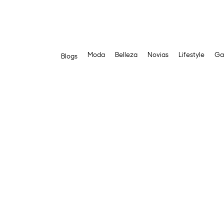
Moda
Belleza
Novias
Lifestyle
Ga
Blogs
Saltar
al
contenido