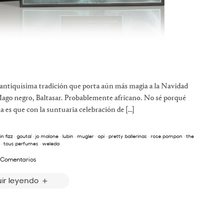
 antiquísima tradición que porta aún más magia a la Navidad
Mago negro, Baltasar. Probablemente africano. No sé porqué
 es que con la suntuaria celebración de […]
in fizz
·
goutal
·
jo malone
·
lubin
·
mugler
·
opi
·
pretty ballerinas
·
rose pompon
·
the
·
tous perfumes
·
weleda
 Comentarios
ir leyendo