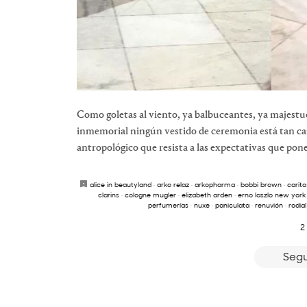
Como goletas al viento, ya balbuceantes, ya majest
inmemorial ningún vestido de ceremonia está tan ca
antropológico que resista a las expectativas que pone 
alice in beautyland
·
arko relaz
·
arkopharma
·
bobbi brown
·
carita
clarins
·
cologne mugler
·
elizabeth arden
·
erno laszlo new york
perfumerías
·
nuxe
·
paniculata
·
renuvión
·
rodial
2
Segu