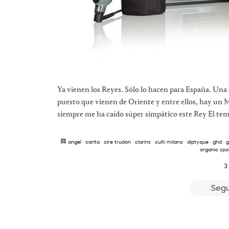
Ya vienen los Reyes. Sólo lo hacen para España. Una
puesto que vienen de Oriente y entre ellos, hay un 
siempre me ha caído súper simpático este Rey El tema
angel
·
carita
·
cire trudon
·
clarins
·
culti milano
·
diptyque
·
ghd
·
g
organic spa
3
Segu