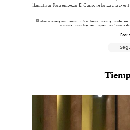
llamativas Para empezar El Ganso se lanza a la aventu
alice in beautyland
·
aveda
·
avène
·
babor
·
bex oxy
·
carita
·
carr
summer
·
mary kay
·
neutrogena
·
perfumes y di
Escri
Segu
Tiemp