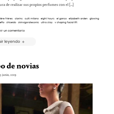
ra de realizar sus propios perfumes con el […]
ière frères
·
clarins
·
culti milano
·
eight hours
·
el ganso
·
elizabeth arden
·
glowing
seño
·
shiseido
·
skinvigoratesonic
·
ultra stay
·
v shaping facial lift
bir un comentario
ir leyendo
o de novias
5 junio, 2019