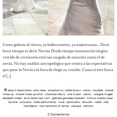
Como goletas al viento, ya balbuceantes, ya majestuosas… Decir
buen tiempo es decir Novias Desde tiempo inmemorial ningún
vestido de ceremonia está tan cargado de emoción como el de
novia. No hay análisis antropológico que resista a las expectativas
que pone la Novia a la hora de elegir su vestido. Como si éste fuera
el […]
alice in beautyland
·
arko relaz
·
arkopharma
·
bobbi brown
·
carita
·
caudalie
·
chanel
make up
·
chanel make up artist
·
charlotte tilbury
·
cire trudon
·
clarins
·
cologne mugler
·
elizabeth arden
·
erno laszlo new york
·
gabriela gonzalez boehlert
·
instituo medico laser
·
klorane
·
lucia pica
·
nadia perfumerías
·
nuxe
·
paniculata
·
renuvión
·
rodial
·
sally
hambleton
·
the merchant of venise
·
uterque
·
valmont
2 Comentarios