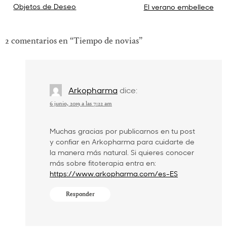
Navegación
Objetos de Deseo
El verano embellece
de
entradas
2 comentarios en “
Tiempo de novias
”
Arkopharma
dice:
6 junio, 2019 a las 7:22 am
Muchas gracias por publicarnos en tu post
y confiar en Arkopharma para cuidarte de
la manera más natural. Si quieres conocer
más sobre fitoterapia entra en:
https://www.arkopharma.com/es-ES
Responder