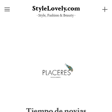
StyleLovely.com
· Style, Fashion & Beauty ·
Saltar
al
contenido
Tiempo de novias