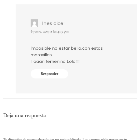
Ines
dice:
6 junio, 2019 a las 4:13 pm
Imposible no estar bella,con estas
maravillas.
Taaan femenina Lola!!!!
Responder
Deja una respuesta
Tu dirección de correo electrónico no será publicada.
Los campos obligatorios están