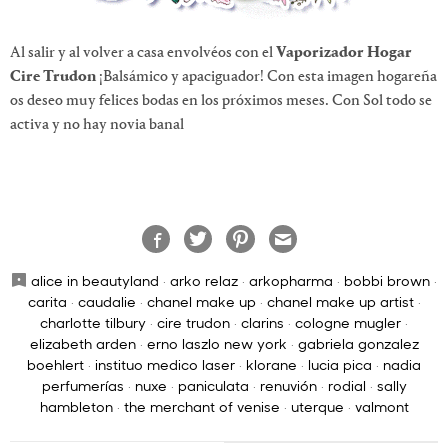
Al salir y al volver a casa envolvéos con el
Vaporizador Hogar
Cire Trudon
¡Balsámico y apaciguador! Con esta imagen hogareña
os deseo muy felices bodas en los próximos meses. Con Sol todo se
activa y no hay novia banal
alice in beautyland
·
arko relaz
·
arkopharma
·
bobbi brown
·
carita
·
caudalie
·
chanel make up
·
chanel make up artist
·
charlotte tilbury
·
cire trudon
·
clarins
·
cologne mugler
·
elizabeth arden
·
erno laszlo new york
·
gabriela gonzalez
boehlert
·
instituo medico laser
·
klorane
·
lucia pica
·
nadia
perfumerías
·
nuxe
·
paniculata
·
renuvión
·
rodial
·
sally
hambleton
·
the merchant of venise
·
uterque
·
valmont