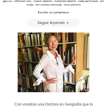
genyum
·
infiniment coty
·
maison rebatchi
·
mohamed rebatchi
·
nadia perfumería
·
skin
studio
·
skin workout skinstudio
·
vincci parfums
Escribir un comentario
Seguir leyendo
Con vosotras una Doctora en Geografía que lo