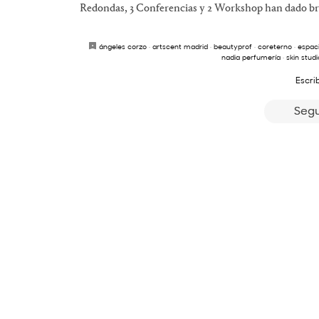
Redondas, 3 Conferencias y 2 Workshop han dado bril
ángeles corzo
·
artscent madrid
·
beautyprof
·
coreterno
·
espaci
nadia perfumería
·
skin studi
Escri
Segu