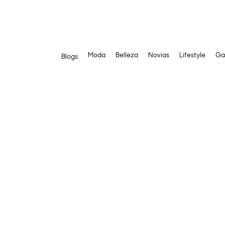
Moda
Belleza
Novias
Lifestyle
Ga
Blogs
Saltar
al
contenido