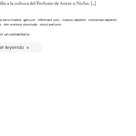
lo a la cultura del Perfume de Autor o Nicho. […]
o larra madrid
·
genyum
·
infiniment coty
·
maison rebatchi
·
mohamed rebatchi
·
o
·
skin workout skinstudio
·
vincci parfums
bir un comentario
ir leyendo