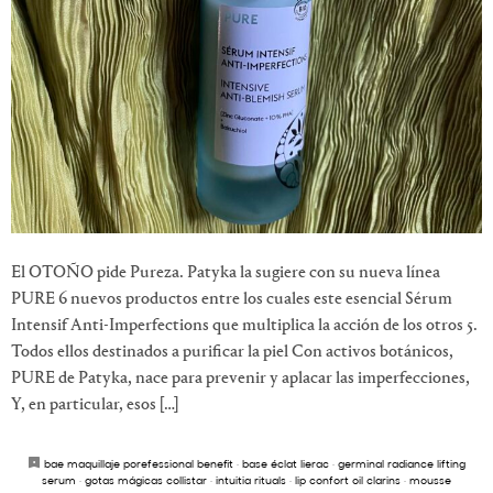
El OTOÑO pide Pureza. Patyka la sugiere con su nueva línea
PURE 6 nuevos productos entre los cuales este esencial Sérum
Intensif Anti-Imperfections que multiplica la acción de los otros 5.
Todos ellos destinados a purificar la piel Con activos botánicos,
PURE de Patyka, nace para prevenir y aplacar las imperfecciones,
Y, en particular, esos […]
bae maquillaje porefessional benefit
·
base éclat lierac
·
germinal radiance lifting
serum
·
gotas mágicas collistar
·
intuitia rituals
·
lip confort oil clarins
·
mousse