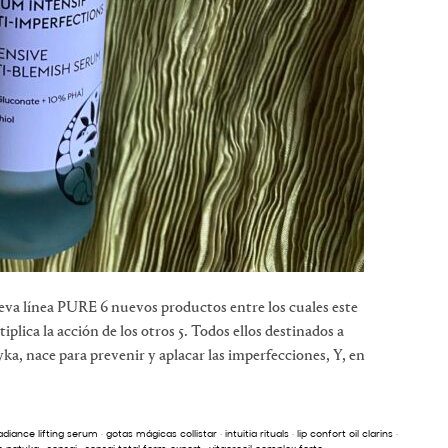
va línea PURE 6 nuevos productos entre los cuales este
lica la acción de los otros 5. Todos ellos destinados a
ka, nace para prevenir y aplacar las imperfecciones, Y, en
adiance lifting serum
·
gotas mágicas collistar
·
intuitia rituals
·
lip confort oil clarins
·