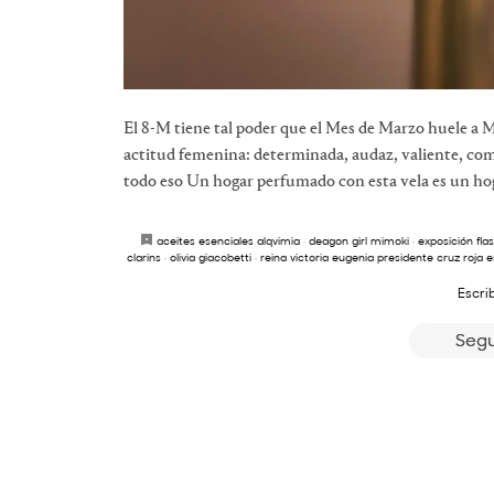
El 8-M tiene tal poder que el Mes de Marzo huele a
actitud femenina: determinada, audaz, valiente, com
todo eso Un hogar perfumado con esta vela es un hoga
aceites esenciales alqvimia
·
deagon girl mimoki
·
exposición fl
clarins
·
olivia giacobetti
·
reina victoria eugenia presidente cruz roja 
Escri
Segu