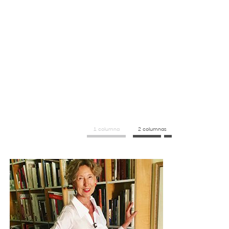
1 columna
2 columnas