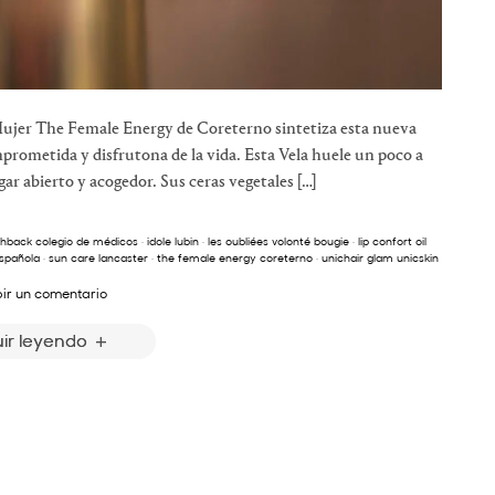
 Mujer The Female Energy de Coreterno sintetiza esta nueva
prometida y disfrutona de la vida. Esta Vela huele un poco a
r abierto y acogedor. Sus ceras vegetales […]
ashback colegio de médicos
·
idole lubin
·
les oubliées volonté bougie
·
lip confort oil
española
·
sun care lancaster
·
the female energy coreterno
·
unichair glam unicskin
bir un comentario
ir leyendo