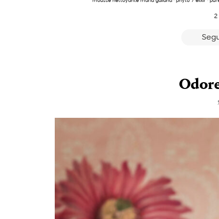
mousse nettoyante maría galland
·
phyto 7 elixir
·
pur
2
Segu
Odore