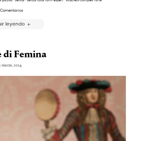
e patyka
·
sensai
·
sensai total form expert
·
vitacrecil complex forte
 Comentarios
ir leyendo
 di Femina
5 marzo, 2024