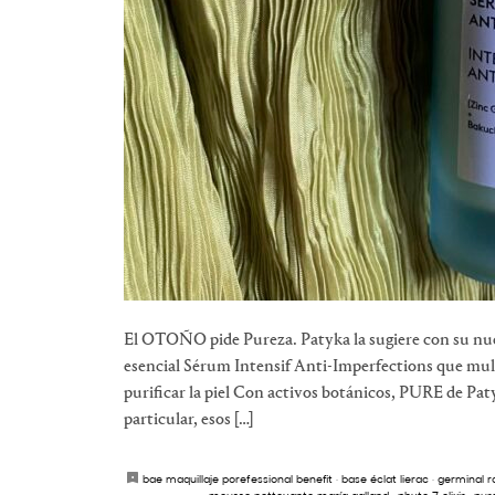
El OTOÑO pide Pureza. Patyka la sugiere con su nue
esencial Sérum Intensif Anti-Imperfections que multip
purificar la piel Con activos botánicos, PURE de Paty
particular, esos […]
bae maquillaje porefessional benefit
·
base éclat lierac
·
germinal r