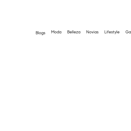
Moda
Belleza
Novias
Lifestyle
Ga
Blogs
Saltar
al
contenido