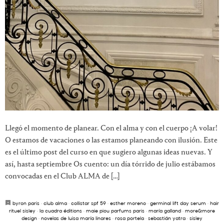
Llegó el momento de planear. Con el alma y con el cuerpo ¡A volar!
O estamos de vacaciones o las estamos planeando con ilusión. Este
es el último post del curso en que sugiero algunas ideas nuevas. Y
así, hasta septiembre Os cuento: un día tórrido de julio estábamos
convocadas en el Club ALMA de […]
byron paris
·
club alma
·
collistar spf 59
·
esther moreno
·
germinal lift day serum
·
hair
rituel sisley
·
la cuadra éditions
·
maie piou parfums paris
·
maría galland
·
more&more
design
·
novelas de luisa maría linares
·
rosa portela
·
sebastián yatra
·
sisley