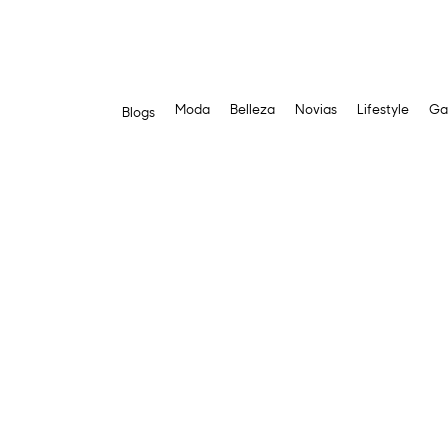
Moda
Belleza
Novias
Lifestyle
Ga
Blogs
Saltar
al
contenido