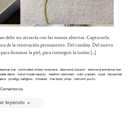
lan debe ser atraerla con las manos abiertas. Capturarla.
ora de la renovación permanente. Del cambio. Del nuevo
ara iluminar la piel, para conseguir la iusión […]
leanse me
·
controlled chaos mascara
·
diamond cocoon
·
diamond extreme han
isèle denis
·
hand made beauty
·
helena rubinstein
·
isdin ureadin
·
kosé
·
l'essentiel
gena
·
prodigy cellglow
·
shiseido
·
the body shop
·
valmont purity
 Comentarios
ir leyendo