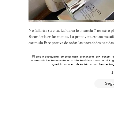
No fallará a su cita. La luz ya lo anuncia Y nuestro p
Esconderla en las manos. La primavera es una metáf
estímulo Este post va de todas las novedades nacidas p
alice in beautyland
·
ampollas flash
·
archangela
·
be+
·
benefit
·
c
creme
·
disolvente sin acetona
·
exfoliante cítricos
·
fond de teint
·
g
guerlain
·
manteca de karité
·
natura bisé
·
neutro
2
Segu