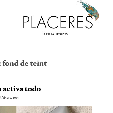
:
fond de teint
lo activa todo
6 febrero, 2019