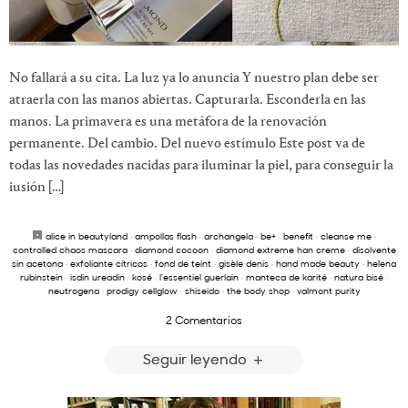
No fallará a su cita. La luz ya lo anuncia Y nuestro plan debe ser
atraerla con las manos abiertas. Capturarla. Esconderla en las
manos. La primavera es una metáfora de la renovación
permanente. Del cambio. Del nuevo estímulo Este post va de
todas las novedades nacidas para iluminar la piel, para conseguir la
iusión […]
alice in beautyland
·
ampollas flash
·
archangela
·
be+
·
benefit
·
cleanse me
·
controlled chaos mascara
·
diamond cocoon
·
diamond extreme han creme
·
disolvente
sin acetona
·
exfoliante cítricos
·
fond de teint
·
gisèle denis
·
hand made beauty
·
helena
rubinstein
·
isdin ureadin
·
kosé
·
l'essentiel guerlain
·
manteca de karité
·
natura bisé
·
neutrogena
·
prodigy cellglow
·
shiseido
·
the body shop
·
valmont purity
2 Comentarios
Seguir leyendo