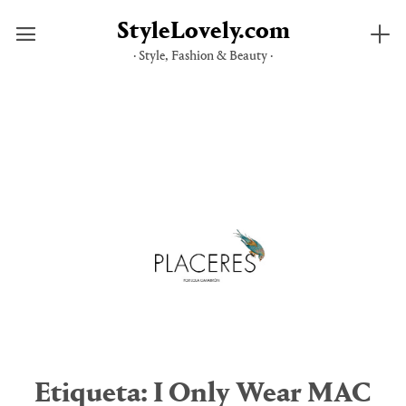
StyleLovely.com
· Style, Fashion & Beauty ·
Saltar
al
contenido
Etiqueta:
I Only Wear MAC