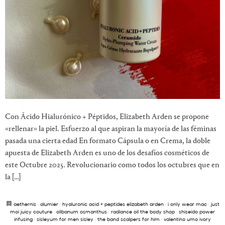
Con Ácido Hialurónico + Péptidos, Elizabeth Arden se propone
«rellenar» la piel. Esfuerzo al que aspiran la mayoría de las féminas
pasada una cierta edad En formato Cápsula o en Crema, la doble
apuesta de Elizabeth Arden es uno de los desafíos cosméticos de
este Octubre 2025. Revolucionario como todos los octubres que en
la […]
aethernis
·
alumier
·
hyaluronic acid + peptides elizabeth arden
·
i only wear mac
·
just
moi juicy couture
·
olibanum osmanthus
·
radiance oil the body shop
·
shiseido power
infusing
·
sisleyum for men sisley
·
the band scalpers for him
·
valentino umo ivory