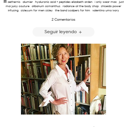
aethernis
·
alumier
·
hyaluronic acid + peptides elizabeth arden
·
i only wear mac
·
just
moi juicy couture
·
olibanum osmanthus
·
radiance oil the body shop
·
shiseido power
infusing
·
sisleyum for men sisley
·
the band scalpers for him
·
valentino umo ivory
2 Comentarios
Seguir leyendo