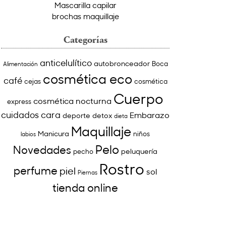
Mascarilla capilar
brochas maquillaje
Categorías
anticelulítico
autobronceador
Boca
Alimentación
cosmética eco
café
cejas
cosmética
Cuerpo
cosmética nocturna
express
cuidados cara
Embarazo
deporte
detox
dieta
Maquillaje
Manicura
niños
labios
Pelo
Novedades
peluquería
pecho
Rostro
perfume
piel
sol
Piernas
tienda online