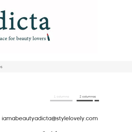
es
1 columna
2 columnas
iamabeautyadicta@stylelovely.com