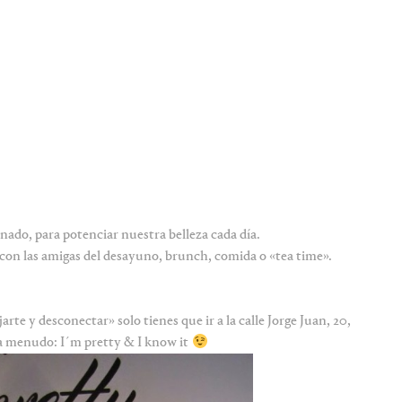
ado, para potenciar nuestra belleza cada día.
con las amigas del desayuno, brunch, comida o «tea time».
rte y desconectar» solo tienes que ir a la calle Jorge Juan, 20,
e a menudo: I´m pretty & I know it