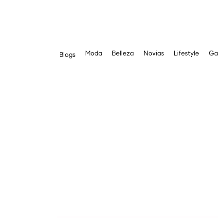
Moda
Belleza
Novias
Lifestyle
Ga
Blogs
Saltar
al
contenido