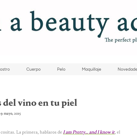
ostro
Cuerpo
Pelo
Maquillaje
Novedad
 del vino en tu piel
29 mayo, 2015
cositas. La primera, hablaros de
I am Pretty… and I know it
, el