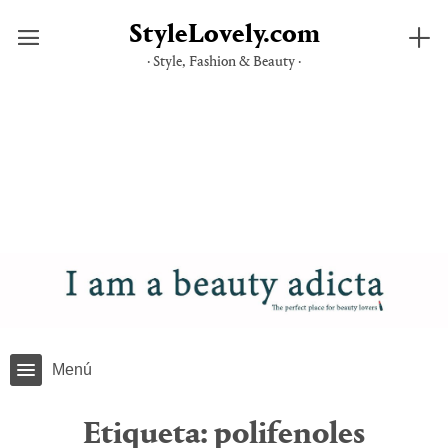
StyleLovely.com
· Style, Fashion & Beauty ·
Saltar
al
contenido
Menú
Etiqueta:
polifenoles