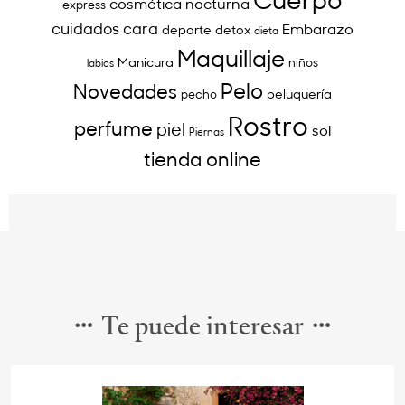
cosmética nocturna
express
cuidados cara
Embarazo
deporte
detox
dieta
Maquillaje
Manicura
niños
labios
Pelo
Novedades
peluquería
pecho
Rostro
perfume
piel
sol
Piernas
tienda online
Te puede interesar