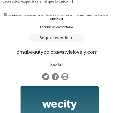
decoración exquisita y en el que lo único […]
antioxidante
·
asesoría imagen
·
beneficios vino
·
esdor
·
masaje
·
novias
·
peluquería
·
polifenoles
Escribir un comentario
Seguir leyendo
iamabeautyadicta@stylelovely.com
Social