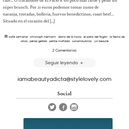
café… O tratándose de El Patio ir un poco más tarde y pedir un
súper brunch. Por 21 euros podemos tomar zumo de
naranja, tostadas, bollería, huevos benedictinos, roast beef…
Situado en el corazón del […]
café semanal
·
christoph niemann
·
diario de la novia
·
el patio del fisgón
·
la fiesta de
olivia
·
pérez gellida
·
petite mafalda
·
sonambulistas
·
ysl beauté
2 Comentarios
Seguir leyendo
iamabeautyadicta@stylelovely.com
Social