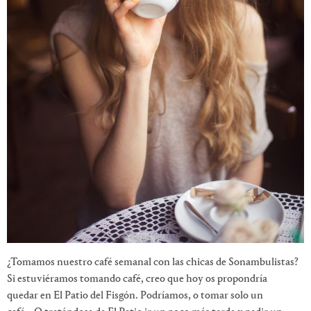
¿Tomamos nuestro café semanal con las chicas de Sonambulistas?
Si estuviéramos tomando café, creo que hoy os propondría
quedar en El Patio del Fisgón. Podríamos, o tomar solo un