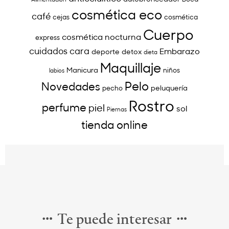
cosmética eco
café
cejas
cosmética
Cuerpo
cosmética nocturna
express
cuidados cara
Embarazo
deporte
detox
dieta
Maquillaje
Manicura
niños
labios
Pelo
Novedades
peluquería
pecho
Rostro
perfume
piel
sol
Piernas
tienda online
Te puede interesar