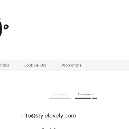
endas
Look del Día
Promofans
1 columna
2 columnas
info@stylelovely.com