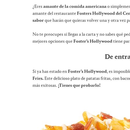
¿Eres
amante de la comida americana
o simplement
amante del restaurante
Fosters Hollywood del Cen
sabor
que harán que quieras volver una y otra vez p
No te preocupes si llegas a la carta y no sabes qué p
mejores opciones que
Foster’s Hollywood
tiene para
De entra
Si ya has estado en
Foster’s Hollywood
, es imposib
Fries.
Este delicioso plato de patatas fritas, con bac
más exitosas.
¡Tienes que probarlo!