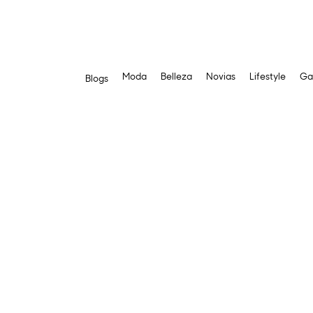
Moda
Belleza
Novias
Lifestyle
Ga
Blogs
Saltar
al
contenido