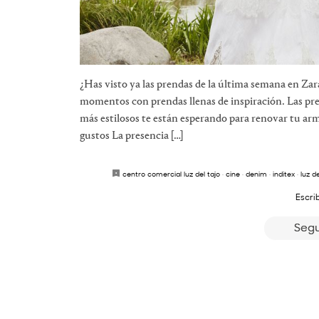
¿Has visto ya las prendas de la última semana en Z
momentos con prendas llenas de inspiración. Las pre
más estilosos te están esperando para renovar tu arm
gustos La presencia […]
centro comercial luz del tajo
·
cine
·
denim
·
inditex
·
luz de
Escri
Segu