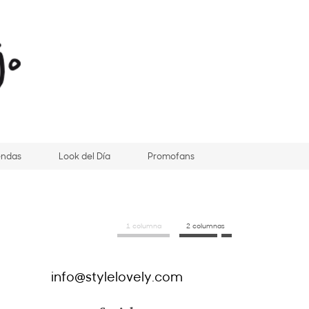
endas
Look del Día
Promofans
1 columna
2 columnas
info@stylelovely.com