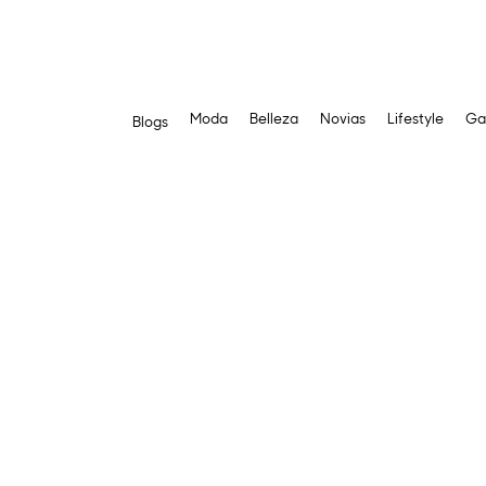
Moda
Belleza
Novias
Lifestyle
Ga
Blogs
Saltar
al
contenido