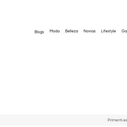
Moda
Belleza
Novias
Lifestyle
Ga
Blogs
Saltar
al
contenido
Primeriti.e