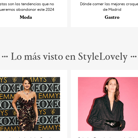
stas son las tendencias que no
Dónde comer las mejores croqu
ueremos abandonar este 2024
de Madrid
Moda
Gastro
Lo más visto en StyleLovely