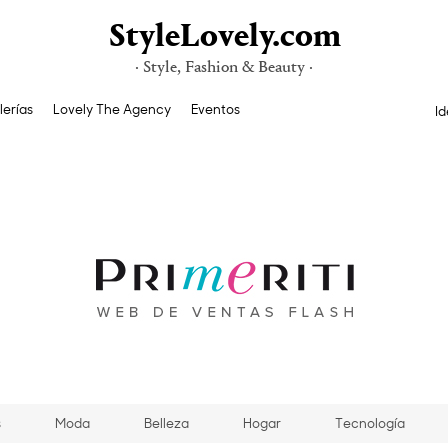
StyleLovely.com
· Style, Fashion & Beauty ·
lerías
Lovely The Agency
Eventos
Id
s
Moda
Belleza
Hogar
Tecnología