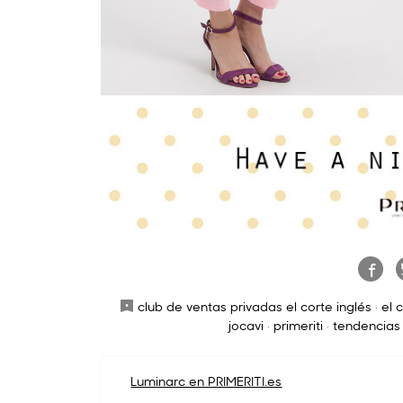
club de ventas privadas el corte inglés
·
el 
jocavi
·
primeriti
·
tendencias
Navegación
Luminarc en PRIMERITI.es