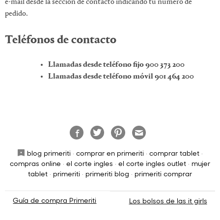
e-mail desde la sección de contacto indicando tu número de
pedido.
Teléfonos de contacto
Llamadas desde teléfono fijo 900 373 200
Llamadas desde teléfono móvil 901 464 200
blog primeriti
·
comprar en primeriti
·
comprar tablet
·
compras online
·
el corte ingles
·
el corte ingles outlet
·
mujer
tablet
·
primeriti
·
primeriti blog
·
primeriti comprar
Navegación
Guía de compra Primeriti
Los bolsos de las it girls
de