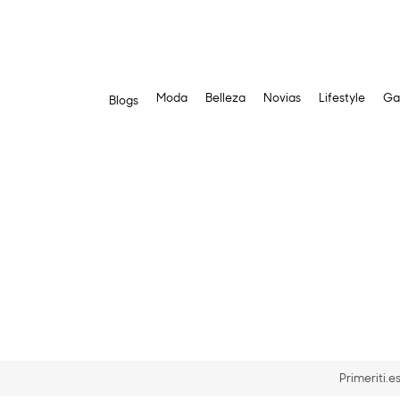
Moda
Belleza
Novias
Lifestyle
Ga
Blogs
Saltar
al
contenido
Primeriti.e