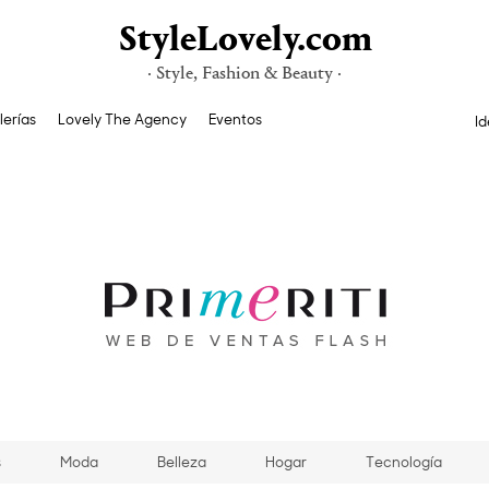
StyleLovely.com
· Style, Fashion & Beauty ·
lerías
Lovely The Agency
Eventos
Id
s
Moda
Belleza
Hogar
Tecnología