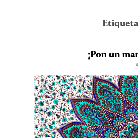
Etiquet
¡Pon un man
8