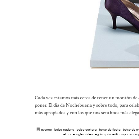
Cada vez estamos más cerca de tener un montón de 
poner. El día de Nochebuena y sobre todo, para cele
más apropiados y con los que nos sentimos más elegan
avance
·
bolso cadena
·
bolso cartera
·
bolso de fiesta
·
bolso de 
el corte ingles
·
idea regalo
·
primeriti
·
zapatos
·
za