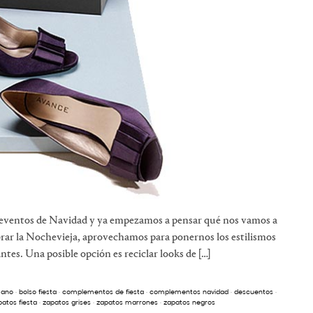
eventos de Navidad y ya empezamos a pensar qué nos vamos a
brar la Nochevieja, aprovechamos para ponernos los estilismos
tes. Una posible opción es reciclar looks de […]
mano
·
bolso fiesta
·
complementos de fiesta
·
complementos navidad
·
descuentos
·
patos fiesta
·
zapatos grises
·
zapatos marrones
·
zapatos negros