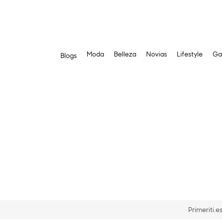
Moda
Belleza
Novias
Lifestyle
Ga
Blogs
Saltar
al
contenido
Primeriti.e