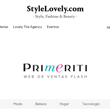
StyleLovely.com
· Style, Fashion & Beauty ·
lerías
Lovely The Agency
Eventos
Id
s
Moda
Belleza
Hogar
Tecnología