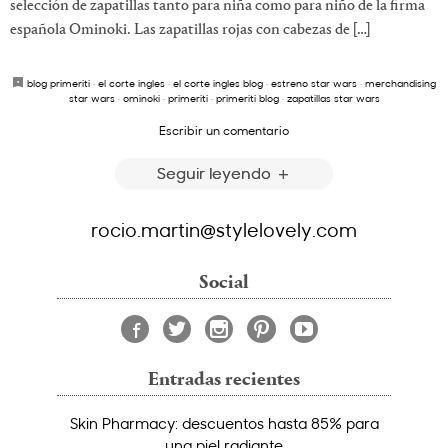
selección de zapatillas tanto para niña como para niño de la firma
española Ominoki. Las zapatillas rojas con cabezas de […]
blog primeriti
·
el corte ingles
·
el corte ingles blog
·
estreno star wars
·
merchandising
star wars
·
ominoki
·
primeriti
·
primeriti blog
·
zapatillas star wars
Escribir un comentario
Seguir leyendo
rocio.martin@stylelovely.com
Social
Entradas recientes
Skin Pharmacy: descuentos hasta 85% para
una piel radiante