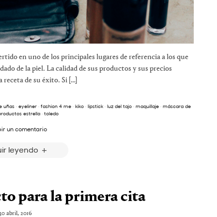
tido en uno de los principales lugares de referencia a los que
dado de la piel. La calidad de sus productos y sus precios
 receta de su éxito. Si […]
e uñas
·
eyeliner
·
fashion 4 me
·
kiko
·
lipstick
·
luz del tajo
·
maquillaje
·
máscara de
productos estrella
·
toledo
bir un comentario
ir leyendo
to para la primera cita
30 abril, 2016