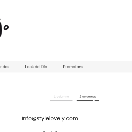
endas
Look del Día
Promofans
1 columna
2 columnas
info@stylelovely.com