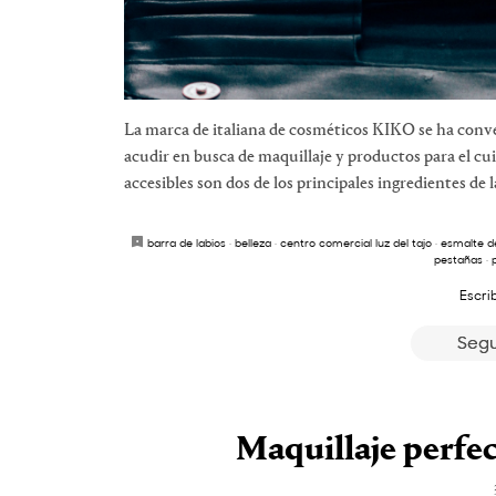
La marca de italiana de cosméticos KIKO se ha conver
acudir en busca de maquillaje y productos para el cui
accesibles son dos de los principales ingredientes de la
barra de labios
·
belleza
·
centro comercial luz del tajo
·
esmalte d
pestañas
·
Escri
Segu
Maquillaje perfec