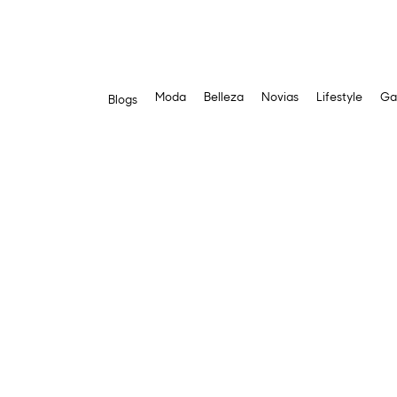
Moda
Belleza
Novias
Lifestyle
Ga
Blogs
Saltar
al
contenido