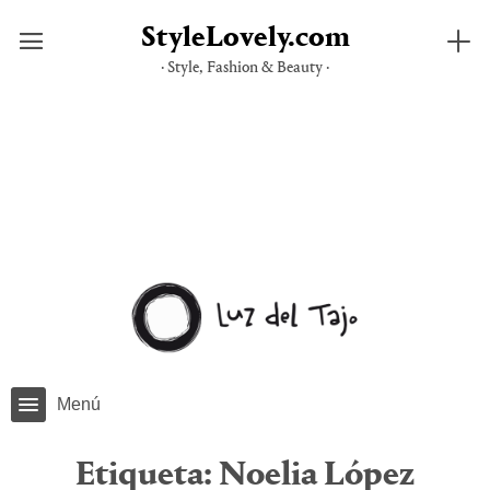
StyleLovely.com
· Style, Fashion & Beauty ·
Saltar
al
contenido
Menú
Etiqueta:
Noelia López