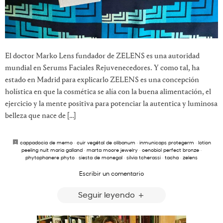
El doctor Marko Lens fundador de ZELENS es una autoridad
mundial en Serums Faciales Rejuvenecedores. Y como tal, ha
estado en Madrid para explicarlo ZELENS es una concepción
holística en que la cosmética se alía con la buena alimentación, el
ejercicio y la mente positiva para potenciar la autentica y luminosa
belleza que nace de […]
cappadocia de memo
·
cuir vegétal de olibanum
·
inmunicaps protegerm
·
lotion
peeling nuit maria galland
·
marta moore jewelry
·
oenobiol perfect bronze
·
phytophanere phyto
·
siesta de monegal
·
silvia tcherassi
·
tacha
·
zelens
Escribir un comentario
Seguir leyendo