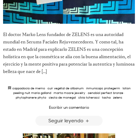
El doctor Marko Lens fundador de ZELENS es una autoridad
mundial en Serums Faciales Rejuvenecedores. Y como tal, ha
estado en Madrid para explicarlo ZELENS es una concepción
holística en que la cosmética se alía con la buena alimentación, el
ejercicio y la mente positiva para potenciar la autentica y luminosa
belleza que nace de […]
cappadocia de memo
·
cuir vegétal de olibanum
·
inmunicaps protegerm
·
lotion
peeling nuit maria galland
·
marta moore jewelry
·
oenobiol perfect bronze
·
phytophanere phyto
·
siesta de monegal
·
silvia tcherassi
·
tacha
·
zelens
Escribir un comentario
Seguir leyendo