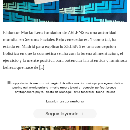
El doctor Marko Lens fundador de ZELENS es una autoridad
mundial en Serums Faciales Rejuvenecedores. Y como tal, ha
estado en Madrid para explicarlo ZELENS es una concepción
holística en que la cosmética se alía con la buena alimentación, el
ejercicio y la mente positiva para potenciar la autentica y luminosa
belleza que nace de […]
cappadocia de memo
·
cuir vegétal de olibanum
·
inmunicaps protegerm
·
lotion
peeling nuit maria galland
·
marta moore jewelry
·
oenobiol perfect bronze
·
phytophanere phyto
·
siesta de monegal
·
silvia tcherassi
·
tacha
·
zelens
Escribir un comentario
Seguir leyendo