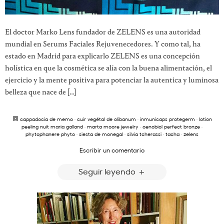
El doctor Marko Lens fundador de ZELENS es una autoridad
mundial en Serums Faciales Rejuvenecedores. Y como tal, ha
estado en Madrid para explicarlo ZELENS es una concepción
holística en que la cosmética se alía con la buena alimentación, el
ejercicio y la mente positiva para potenciar la autentica y luminosa
belleza que nace de […]
cappadocia de memo
·
cuir vegétal de olibanum
·
inmunicaps protegerm
·
lotion
peeling nuit maria galland
·
marta moore jewelry
·
oenobiol perfect bronze
·
phytophanere phyto
·
siesta de monegal
·
silvia tcherassi
·
tacha
·
zelens
Escribir un comentario
Seguir leyendo